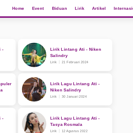
Home
Event
Biduan
Lirik
Artikel
Internas
 -
Lirik Lintang Ati - Niken
Salindry
Lirik
21 Februari 2024
opuler
Lirik Lagu Lintang Ati -
ta
Niken Salindry
Lirik
30 Januari 2024
 -
Lirik Lagu Lintang Ati -
Tasya Rosmala
Lirik
12 Agustus 2022