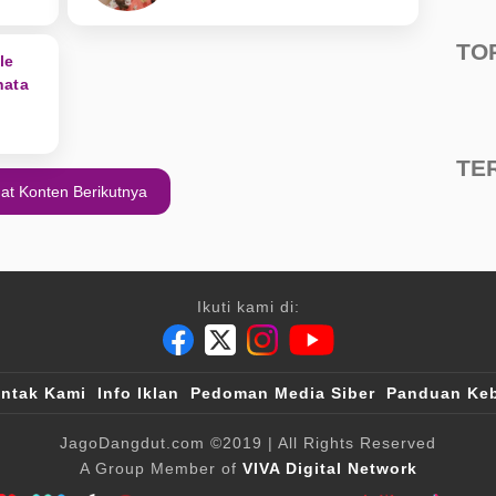
TO
le
nata
TE
at Konten Berikutnya
Ikuti kami di:
ntak Kami
Info Iklan
Pedoman Media Siber
Panduan Keb
JagoDangdut.com
©2019
| All Rights Reserved
A Group Member of
VIVA Digital Network