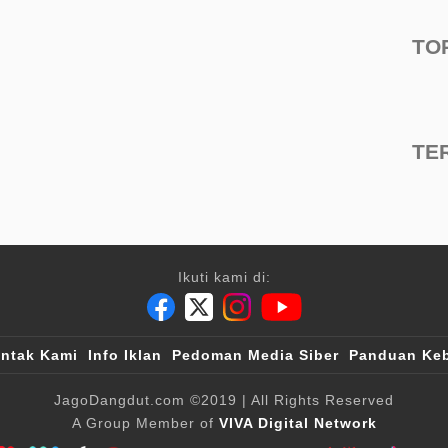
TO
TE
Ikuti kami di:
ntak Kami
Info Iklan
Pedoman Media Siber
Panduan Keb
JagoDangdut.com
©2019
| All Rights Reserved
A Group Member of
VIVA Digital Network