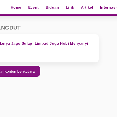
Home
Event
Biduan
Lirik
Artikel
Internas
DANGDUT
 Hanya Jago Sulap, Limbad Juga Hobi Menyanyi
at Konten Berikutnya