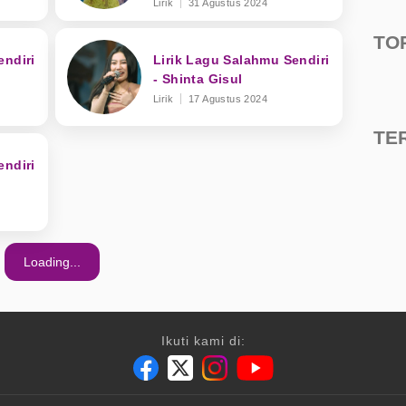
Lirik
31 Agustus 2024
TO
endiri
Lirik Lagu Salahmu Sendiri
- Shinta Gisul
Lirik
17 Agustus 2024
TE
endiri
Loading...
Ikuti kami di: