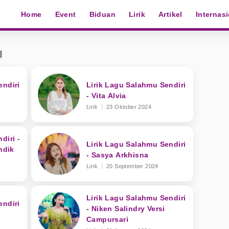
Home
Event
Biduan
Lirik
Artikel
Internas
I
endiri
Lirik Lagu Salahmu Sendiri
- Vita Alvia
Lirik
23 Oktober 2024
diri -
Lirik Lagu Salahmu Sendiri
ndik
- Sasya Arkhisna
Lirik
20 September 2024
Lirik Lagu Salahmu Sendiri
endiri
- Niken Salindry Versi
Campursari