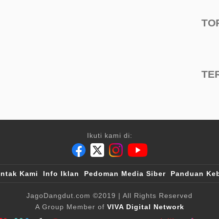
TO
TE
Ikuti kami di:
ntak Kami
Info Iklan
Pedoman Media Siber
Panduan Keb
JagoDangdut.com
©2019
| All Rights Reserved
A Group Member of
VIVA Digital Network