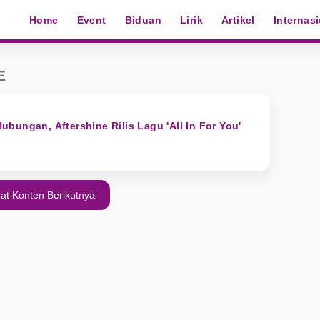
Home
Event
Biduan
Lirik
Artikel
Internas
E
bungan, Aftershine Rilis Lagu 'All In For You'
at Konten Berikutnya