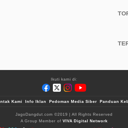
TO
TE
Ikuti kami di:
ntak Kami
Info Iklan
Pedoman Media Siber
Panduan Keb
JagoDangdut.com
©2019
| All Rights Reserved
A Group Member of
VIVA Digital Network