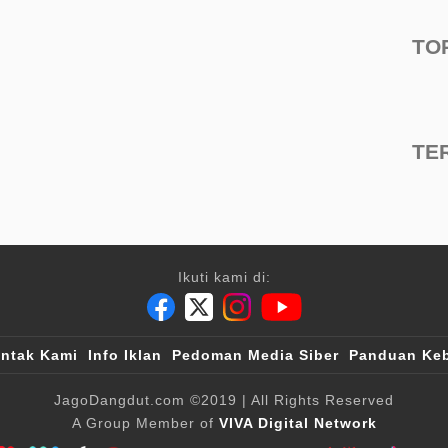
TO
TE
Ikuti kami di:
ntak Kami
Info Iklan
Pedoman Media Siber
Panduan Keb
JagoDangdut.com
©2019
| All Rights Reserved
A Group Member of
VIVA Digital Network