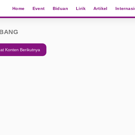
Home
Event
Biduan
Lirik
Artikel
Internas
MBANG
at Konten Berikutnya