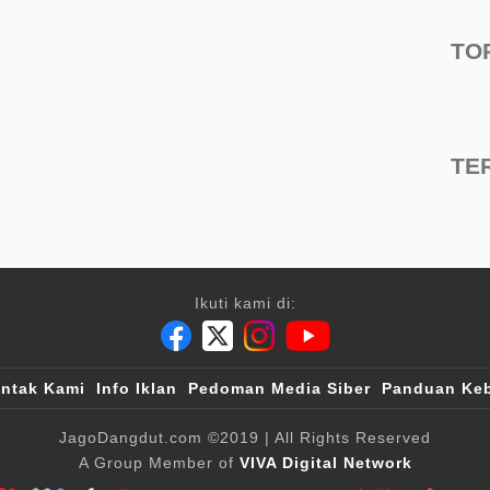
TO
TE
Ikuti kami di:
ntak Kami
Info Iklan
Pedoman Media Siber
Panduan Keb
JagoDangdut.com
©2019
| All Rights Reserved
A Group Member of
VIVA Digital Network