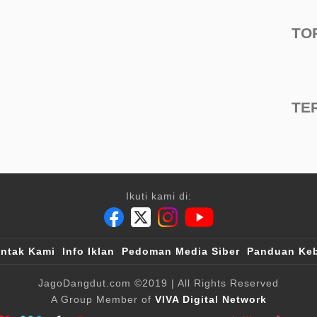
TO
TE
Ikuti kami di:
ntak Kami
Info Iklan
Pedoman Media Siber
Panduan Keb
JagoDangdut.com
©2019
| All Rights Reserved
A Group Member of
VIVA Digital Network