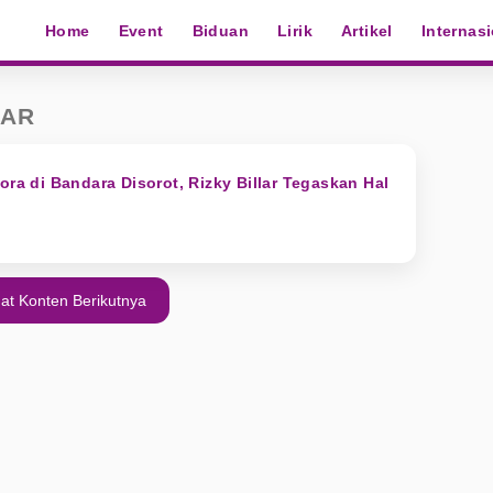
Home
Event
Biduan
Lirik
Artikel
Internas
LAR
ora di Bandara Disorot, Rizky Billar Tegaskan Hal
at Konten Berikutnya