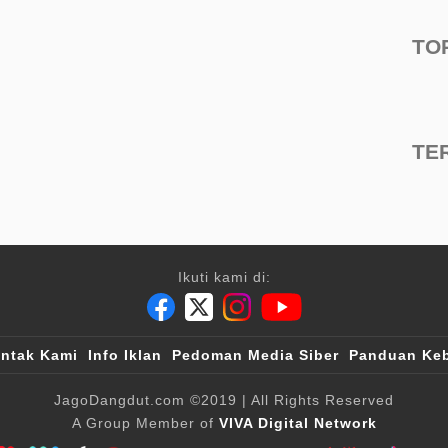
TO
TE
Ikuti kami di:
ntak Kami
Info Iklan
Pedoman Media Siber
Panduan Keb
JagoDangdut.com
©2019
| All Rights Reserved
A Group Member of
VIVA Digital Network