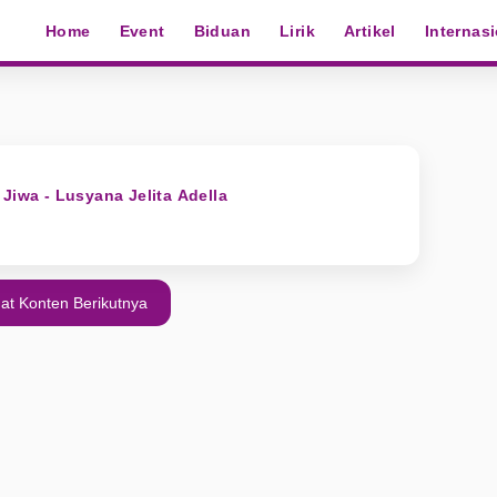
Home
Event
Biduan
Lirik
Artikel
Internas
Jiwa - Lusyana Jelita Adella
at Konten Berikutnya