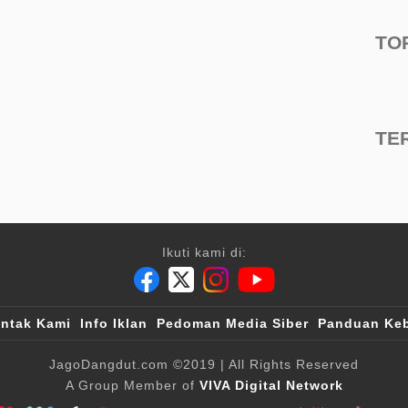
TO
TE
Ikuti kami di:
ntak Kami
Info Iklan
Pedoman Media Siber
Panduan Keb
JagoDangdut.com
©2019
| All Rights Reserved
A Group Member of
VIVA Digital Network