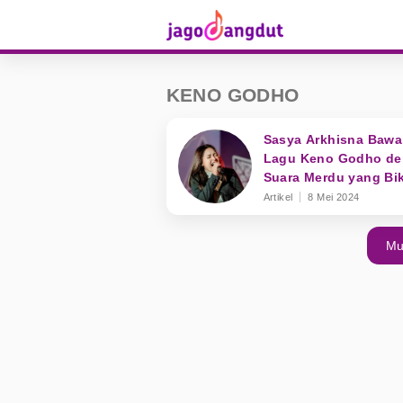
KENO GODHO
Sasya Arkhisna Baw
Lagu Keno Godho d
Suara Merdu yang Bi
Merinding
Artikel
8 Mei 2024
Mu