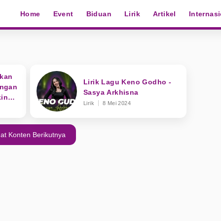
Home
Event
Biduan
Lirik
Artikel
Internas
akan
Lirik Lagu Keno Godho -
engan
Sasya Arkhisna
kin
Lirik
8 Mei 2024
at Konten Berikutnya