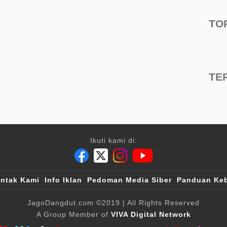
TO
TE
Ikuti kami di:
ntak Kami
Info Iklan
Pedoman Media Siber
Panduan Keb
JagoDangdut.com
©2019
| All Rights Reserved
A Group Member of
VIVA Digital Network