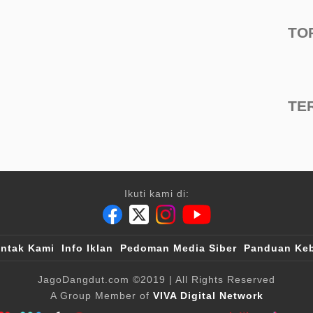
TO
TE
Ikuti kami di:
ntak Kami
Info Iklan
Pedoman Media Siber
Panduan Keb
JagoDangdut.com
©2019
| All Rights Reserved
A Group Member of
VIVA Digital Network