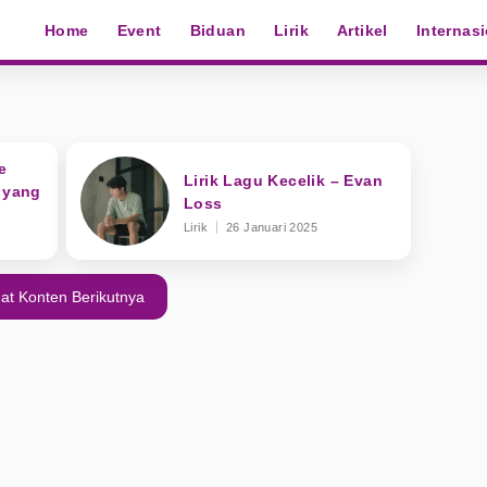
Home
Event
Biduan
Lirik
Artikel
Internas
e
Lirik Lagu Kecelik – Evan
u yang
Loss
Lirik
26 Januari 2025
at Konten Berikutnya