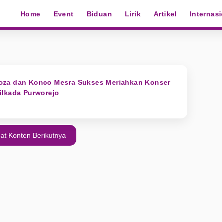
Home
Event
Biduan
Lirik
Artikel
Internas
oza dan Konco Mesra Sukses Meriahkan Konser
ilkada Purworejo
at Konten Berikutnya