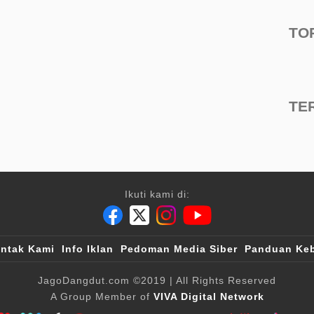
TO
TE
Ikuti kami di:
ntak Kami
Info Iklan
Pedoman Media Siber
Panduan Keb
JagoDangdut.com
©2019
| All Rights Reserved
A Group Member of
VIVA Digital Network