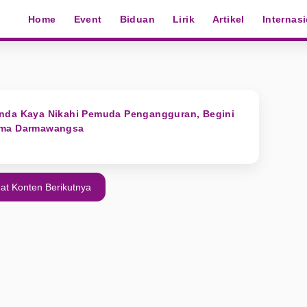
Home
Event
Biduan
Lirik
Artikel
Internas
nda Kaya Nikahi Pemuda Pengangguran, Begini
rma Darmawangsa
at Konten Berikutnya