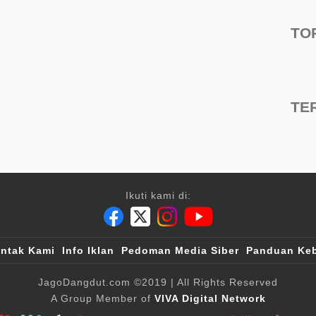
TO
TE
Ikuti kami di:
ntak Kami
Info Iklan
Pedoman Media Siber
Panduan Keb
JagoDangdut.com
©2019
| All Rights Reserved
A Group Member of
VIVA Digital Network