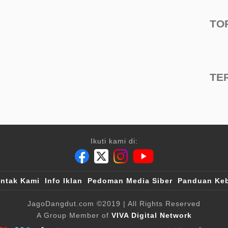
TO
TE
Ikuti kami di:
ntak Kami
Info Iklan
Pedoman Media Siber
Panduan Keb
JagoDangdut.com
©2019
| All Rights Reserved
A Group Member of
VIVA Digital Network