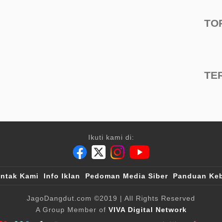
TO
TE
Ikuti kami di:
ntak Kami
Info Iklan
Pedoman Media Siber
Panduan Keb
JagoDangdut.com
©2019
| All Rights Reserved
A Group Member of
VIVA Digital Network