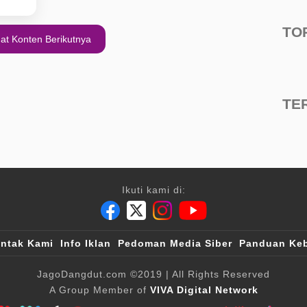
TO
at Konten Berikutnya
TE
Ikuti kami di:
ntak Kami
Info Iklan
Pedoman Media Siber
Panduan Keb
JagoDangdut.com
©2019
| All Rights Reserved
A Group Member of
VIVA Digital Network