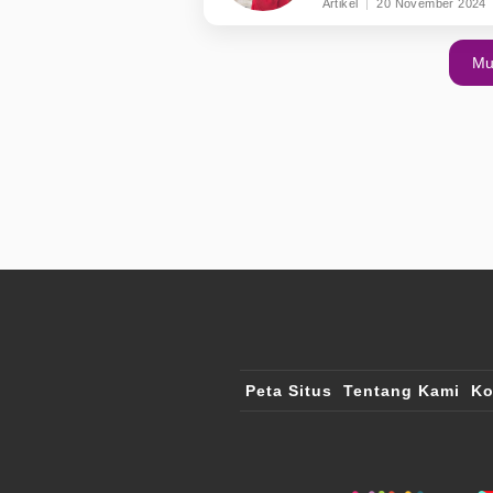
Indonesia
Artikel
20 November 2024
Mu
Peta Situs
Tentang Kami
Ko