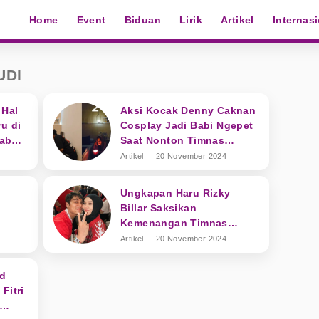
Home
Event
Biduan
Lirik
Artikel
Internas
UDI
 Hal
Aksi Kocak Denny Caknan
u di
Cosplay Jadi Babi Ngepet
rab
Saat Nonton Timnas
Indonesia vs Arab Saudi
Artikel
20 November 2024
Ungkapan Haru Rizky
Billar Saksikan
Kemenangan Timnas
Indonesia Lawan Arab
Artikel
20 November 2024
Saudi
ad
Fitri