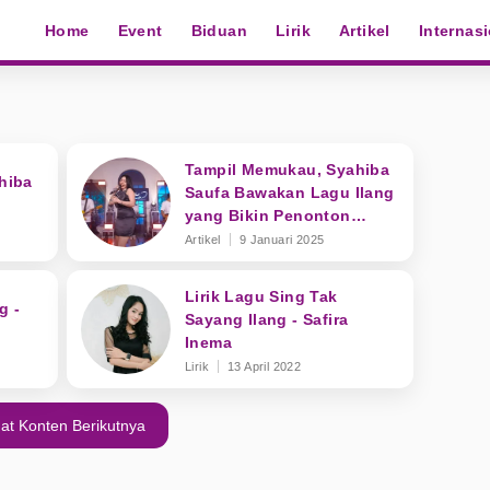
Home
Event
Biduan
Lirik
Artikel
Internas
Tampil Memukau, Syahiba
ahiba
Saufa Bawakan Lagu Ilang
yang Bikin Penonton
Terbius
Artikel
9 Januari 2025
Lirik Lagu Sing Tak
g -
Sayang Ilang - Safira
Inema
Lirik
13 April 2022
at Konten Berikutnya