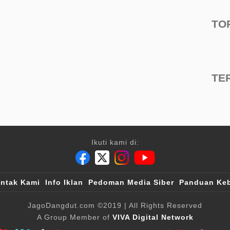
TO
TE
Ikuti kami di:
ntak Kami
Info Iklan
Pedoman Media Siber
Panduan Keb
JagoDangdut.com
©2019
| All Rights Reserved
A Group Member of
VIVA Digital Network