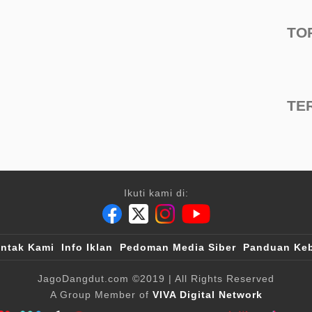
TO
TE
Ikuti kami di:
ntak Kami
Info Iklan
Pedoman Media Siber
Panduan Keb
JagoDangdut.com
©2019
| All Rights Reserved
A Group Member of
VIVA Digital Network