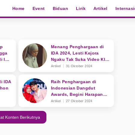
Home
Event
Biduan
Lirik
Artikel
Internas
ap
Menang Penghargaan di
ngga
IDA 2024, Lesti Kejora
i IDA
Ngaku Tak Suka Video Klip
Lagu Angin Karena Hal Ini!
Artikel
31 Oktober 2024
i IDA
Raih Penghargaan di
ohon
Indonesian Dangdut
Awards, Begini Harapan
Rizky Billar
Artikel
27 Oktober 2024
at Konten Berikutnya