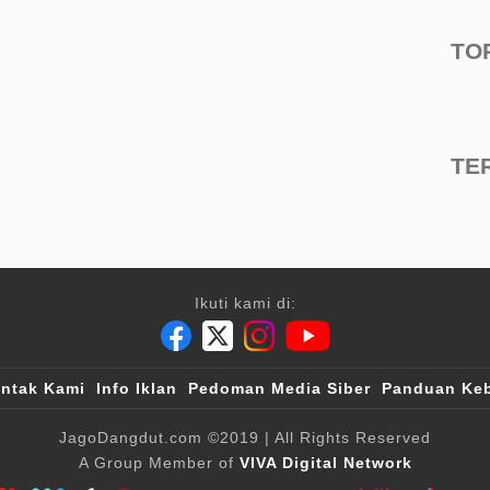
TO
TE
Ikuti kami di:
ntak Kami
Info Iklan
Pedoman Media Siber
Panduan Keb
JagoDangdut.com
©2019
| All Rights Reserved
A Group Member of
VIVA Digital Network