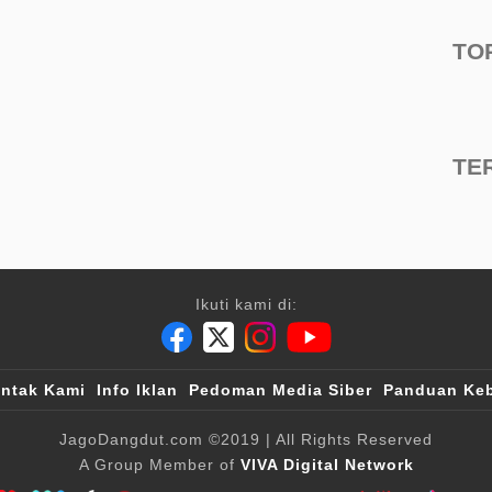
TO
TE
Ikuti kami di:
ntak Kami
Info Iklan
Pedoman Media Siber
Panduan Keb
JagoDangdut.com
©2019
| All Rights Reserved
A Group Member of
VIVA Digital Network