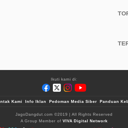
TO
TE
Ikuti kami di:
ntak Kami
Info Iklan
Pedoman Media Siber
Panduan Keb
JagoDangdut.com
©2019
| All Rights Reserved
A Group Member of
VIVA Digital Network