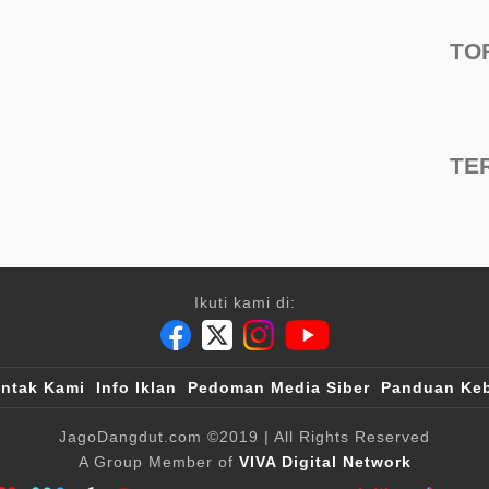
TO
TE
Ikuti kami di:
ntak Kami
Info Iklan
Pedoman Media Siber
Panduan Keb
JagoDangdut.com
©2019
| All Rights Reserved
A Group Member of
VIVA Digital Network