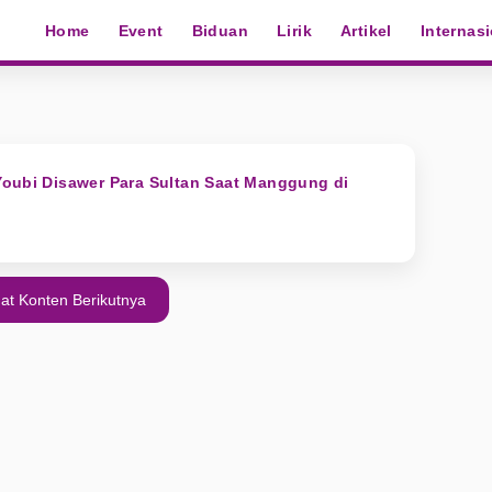
Home
Event
Biduan
Lirik
Artikel
Internas
oubi Disawer Para Sultan Saat Manggung di
at Konten Berikutnya