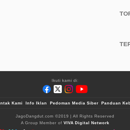
TO
TE
Ikuti kami di:
ntak Kami
Info Iklan
Pedoman Media Siber
Panduan Keb
JagoDangdut.com
©2019
| All Rights Reserved
A Group Member of
VIVA Digital Network