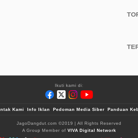
TO
TE
Ikuti kami di:
ntak Kami
Info Iklan
Pedoman Media Siber
Panduan Keb
JagoDangdut.com
©2019
| All Rights Reserved
A Group Member of
VIVA Digital Network