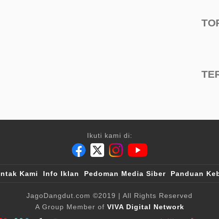
TO
TE
Ikuti kami di:
ntak Kami
Info Iklan
Pedoman Media Siber
Panduan Keb
JagoDangdut.com
©2019
| All Rights Reserved
A Group Member of
VIVA Digital Network