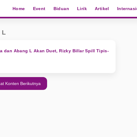
Home
Event
Biduan
Lirik
Artikel
Internas
 L
ra dan Abang L Akan Duet, Rizky Billar Spill Tipis-
at Konten Berikutnya