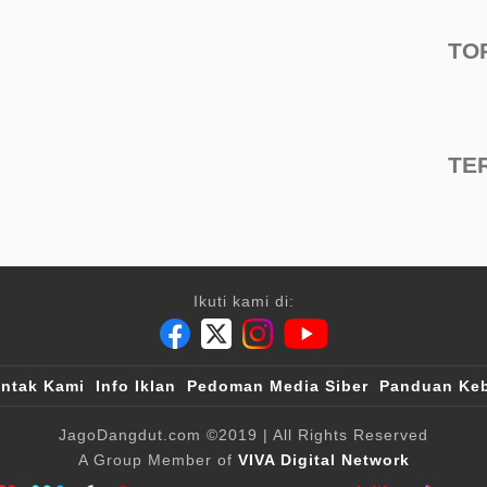
TO
TE
Ikuti kami di:
ntak Kami
Info Iklan
Pedoman Media Siber
Panduan Keb
JagoDangdut.com
©2019
| All Rights Reserved
A Group Member of
VIVA Digital Network