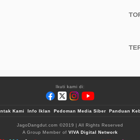
TO
TE
Ikuti kami di:
ntak Kami
Info Iklan
Pedoman Media Siber
Panduan Keb
JagoDangdut.com
©2019
| All Rights Reserved
A Group Member of
VIVA Digital Network