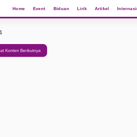
Home
Event
Biduan
Lirik
Artikel
Internas
4
at Konten Berikutnya