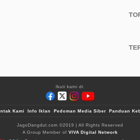
TO
TE
Ikuti kami di:
ntak Kami
Info Iklan
Pedoman Media Siber
Panduan Keb
JagoDangdut.com
©2019
| All Rights Reserved
A Group Member of
VIVA Digital Network