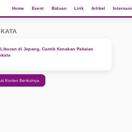
Home
Event
Biduan
Lirik
Artikel
Internas
UKATA
k Liburan di Jepang, Cantik Kenakan Pakaian
ukata
at Konten Berikutnya