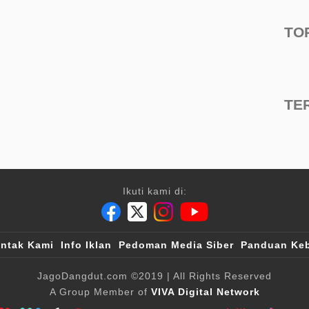
TO
TE
Ikuti kami di:
ntak Kami
Info Iklan
Pedoman Media Siber
Panduan Keb
JagoDangdut.com
©2019
| All Rights Reserved
A Group Member of
VIVA Digital Network