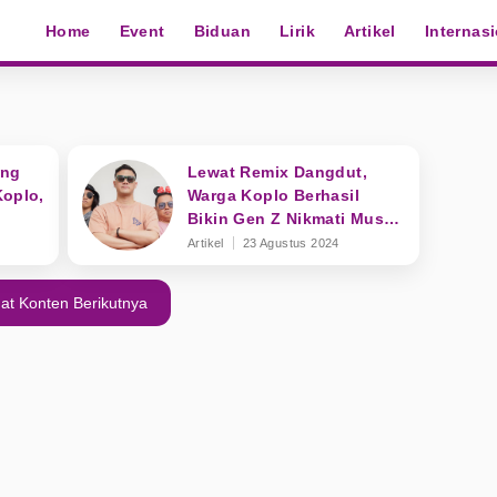
Home
Event
Biduan
Lirik
Artikel
Internas
ang
Lewat Remix Dangdut,
Koplo,
Warga Koplo Berhasil
Bikin Gen Z Nikmati Musik
Dangdut Kekinian
Artikel
23 Agustus 2024
at Konten Berikutnya