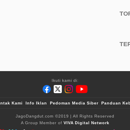
TO
TE
Ikuti kami di:
ntak Kami
Info Iklan
Pedoman Media Siber
Panduan Keb
JagoDangdut.com
©2019
| All Rights Reserved
A Group Member of
VIVA Digital Network