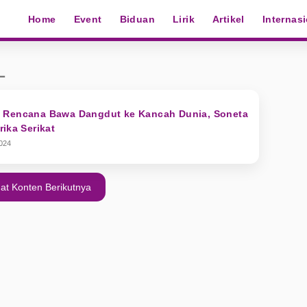
Home
Event
Biduan
Lirik
Artikel
Internas
L
 Rencana Bawa Dangdut ke Kancah Dunia, Soneta
ika Serikat
024
at Konten Berikutnya