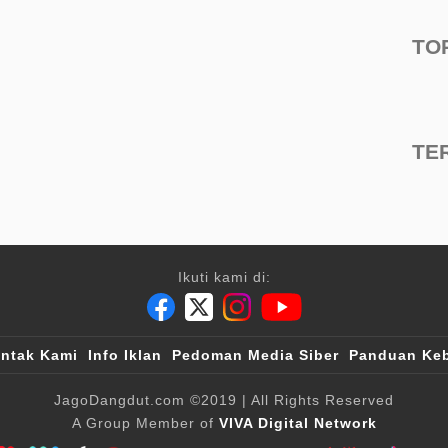
TO
TE
Ikuti kami di:
ntak Kami
Info Iklan
Pedoman Media Siber
Panduan Keb
JagoDangdut.com
©2019
| All Rights Reserved
A Group Member of
VIVA Digital Network