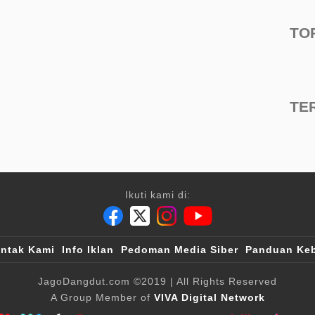
TO
TE
Ikuti kami di:
ntak Kami
Info Iklan
Pedoman Media Siber
Panduan Keb
JagoDangdut.com
©2019
| All Rights Reserved
A Group Member of
VIVA Digital Network