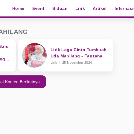
Home
Event
Biduan
Lirik
Artikel
Internas
AHILANG
Baru
Lirik Lagu Cinto Tumbuah
Uda Mahilang - Fauzana
ang
Lirik
25 November 2024
at Konten Berikutnya