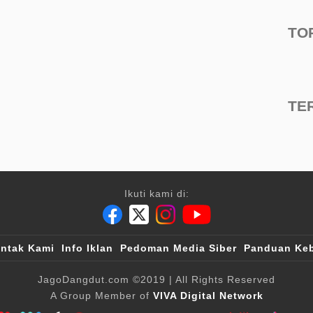
TO
TE
Ikuti kami di:
ntak Kami
Info Iklan
Pedoman Media Siber
Panduan Keb
JagoDangdut.com
©2019
| All Rights Reserved
A Group Member of
VIVA Digital Network