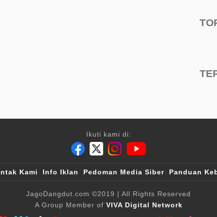
TO
TE
Ikuti kami di:
ntak Kami
Info Iklan
Pedoman Media Siber
Panduan Keb
JagoDangdut.com
©2019
| All Rights Reserved
A Group Member of
VIVA Digital Network