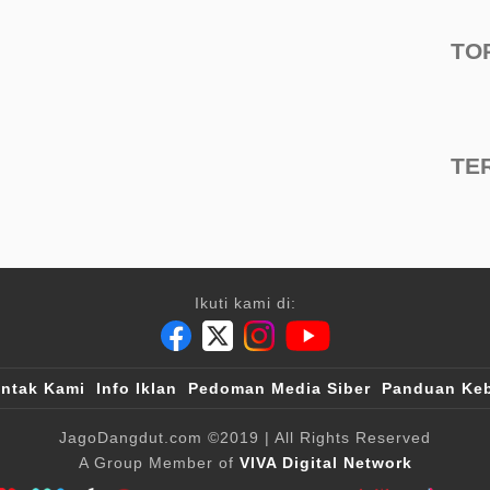
TO
TE
Ikuti kami di:
ntak Kami
Info Iklan
Pedoman Media Siber
Panduan Keb
JagoDangdut.com
©2019
| All Rights Reserved
A Group Member of
VIVA Digital Network