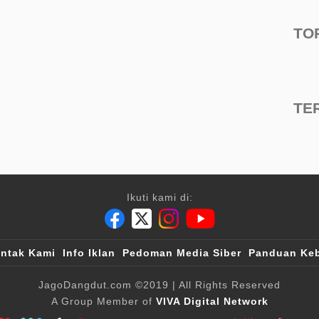
TO
TE
Ikuti kami di:
ntak Kami
Info Iklan
Pedoman Media Siber
Panduan Keb
JagoDangdut.com
©2019
| All Rights Reserved
A Group Member of
VIVA Digital Network