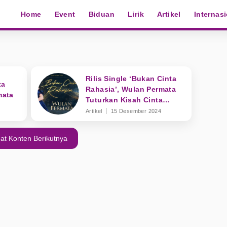
Home
Event
Biduan
Lirik
Artikel
Internas
Rilis Single ‘Bukan Cinta
ta
Rahasia’, Wulan Permata
mata
Tuturkan Kisah Cinta
Terpendam
Artikel
15 Desember 2024
at Konten Berikutnya