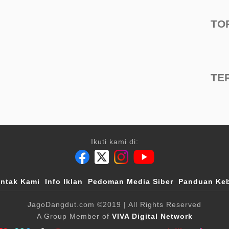
TO
TE
Ikuti kami di:
ntak Kami
Info Iklan
Pedoman Media Siber
Panduan Keb
JagoDangdut.com
©2019
| All Rights Reserved
A Group Member of
VIVA Digital Network