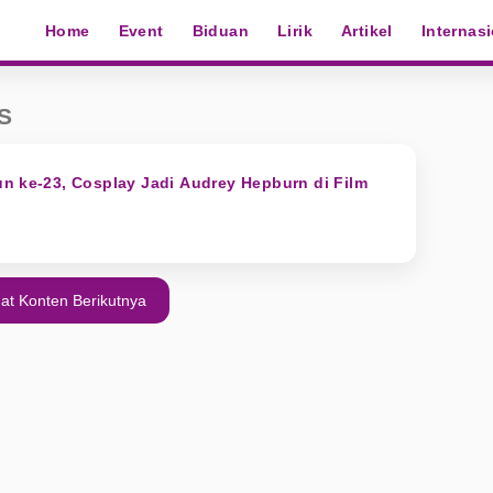
Home
Event
Biduan
Lirik
Artikel
Internas
S
n ke-23, Cosplay Jadi Audrey Hepburn di Film
at Konten Berikutnya