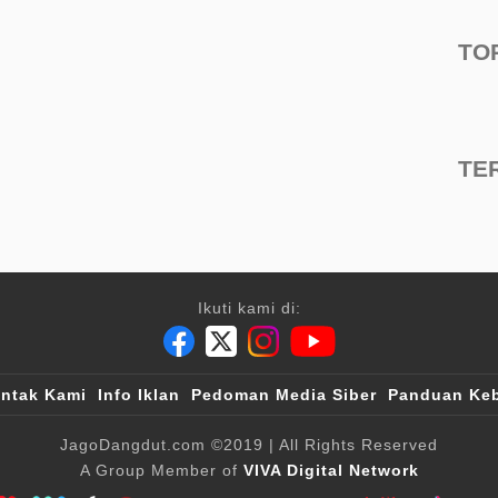
TO
TE
Ikuti kami di:
ntak Kami
Info Iklan
Pedoman Media Siber
Panduan Keb
JagoDangdut.com
©2019
| All Rights Reserved
A Group Member of
VIVA Digital Network