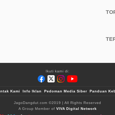
TO
TE
Ikuti kami di:
ntak Kami
Info Iklan
Pedoman Media Siber
Panduan Keb
JagoDangdut.com
©2019
| All Rights Reserved
A Group Member of
VIVA Digital Network