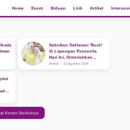
Home
Event
Biduan
Lirik
Artikel
Internas
ilkada
Saksikan Deklarasi 'Besti'
elman
di Lapangan Pancasila
Hari Ini, Dimeriahkan
Penyanyi Dangdut
Artikel
21 Agustus 2024
Ternama
gdut
Pada
at Konten Berikutnya