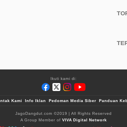
TO
TE
Ikuti kami di:
ntak Kami
Info Iklan
Pedoman Media Siber
Panduan Keb
JagoDangdut.com
©2019
| All Rights Reserved
A Group Member of
VIVA Digital Network