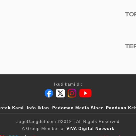
TO
TE
Ikuti kami di:
ntak Kami
Info Iklan
Pedoman Media Siber
Panduan Keb
JagoDangdut.com
©2019
| All Rights Reserved
A Group Member of
VIVA Digital Network