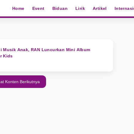
Home
Event
Biduan
Lirik
Artikel
Internas
si Musik Anak, RAN Luncurkan Mini Album
r Kids
at Konten Berikutnya