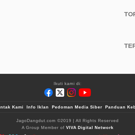
TO
TE
Ikuti kami di:
ntak Kami
Info Iklan
Pedoman Media Siber
Panduan Keb
JagoDangdut.com
©2019
| All Rights Reserved
A Group Member of
VIVA Digital Network