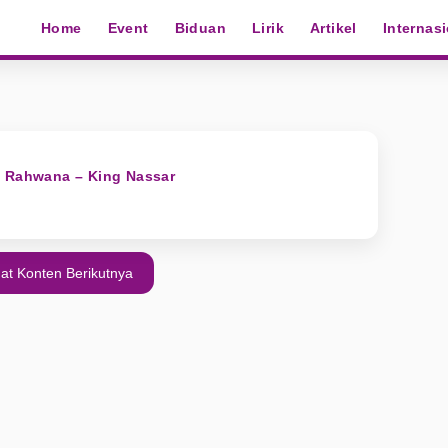
Home
Event
Biduan
Lirik
Artikel
Internas
n Rahwana – King Nassar
at Konten Berikutnya