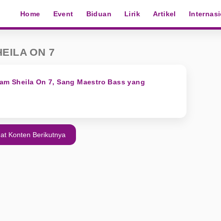
Home
Event
Biduan
Lirik
Artikel
Internas
EILA ON 7
dam Sheila On 7, Sang Maestro Bass yang
at Konten Berikutnya