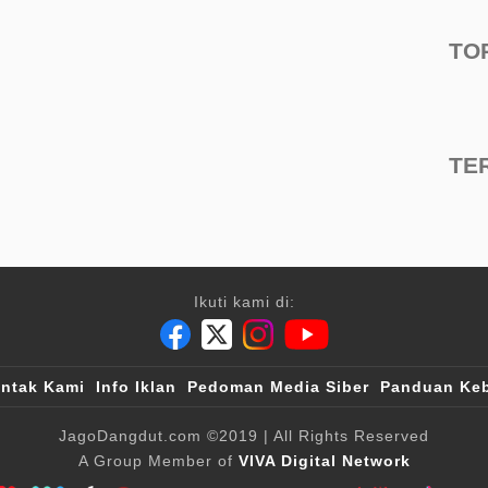
TO
TE
Ikuti kami di:
ntak Kami
Info Iklan
Pedoman Media Siber
Panduan Keb
JagoDangdut.com
©2019
| All Rights Reserved
A Group Member of
VIVA Digital Network