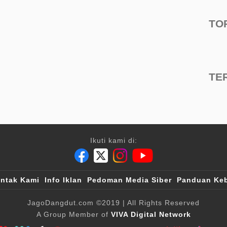
TO
TE
Ikuti kami di:
ntak Kami
Info Iklan
Pedoman Media Siber
Panduan Keb
JagoDangdut.com
©2019
| All Rights Reserved
A Group Member of
VIVA Digital Network