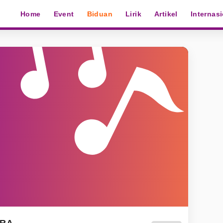
Home
Event
Biduan
Lirik
Artikel
Internas
IRA