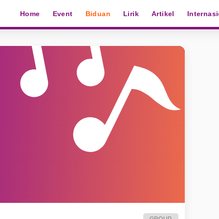
Home
Event
Biduan
Lirik
Artikel
Internas
GROUP