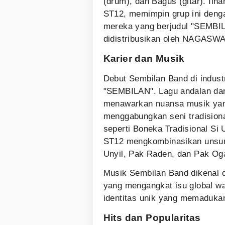
(drum), dan Bagus (gitar). Ilh
ST12, memimpin grup ini deng
mereka yang berjudul "SEMBIL
didistribusikan oleh NAGASW
Karier dan Musik
Debut Sembilan Band di industr
"SEMBILAN". Lagu andalan dar
menawarkan nuansa musik yang
menggabungkan seni tradisiona
seperti Boneka Tradisional Si 
ST12 mengkombinasikan unsur
Unyil, Pak Raden, dan Pak Oga
Musik Sembilan Band dikenal d
yang mengangkat isu global w
identitas unik yang memadukan
Hits dan Popularitas