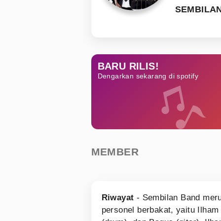
SEMBILA
BARU RILIS!
Dengarkan sekarang di spotify
MEMBER
Riwayat
- Sembilan Band merup
personel berbakat, yaitu Ilham 