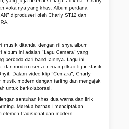
am, yang juga dikenal sebagai adik dari Charly
an vokalnya yang khas. Album perdana
AN" diproduseri oleh Charly ST12 dan
ARA.
i musik ditandai dengan rilisnya album
i album ini adalah "Lagu Cemara" yang
 berbeda dari band lainnya. Lagu ini
l dan modern serta menampilkan figur klasik
Unyil. Dalam video klip "Cemara", Charly
 musik modern dengan tarling dan mengajak
h untuk berkolaborasi.
engan sentuhan khas dua warna dan lirik
arming. Mereka berhasil menciptakan
 elemen tradisional dan modern.