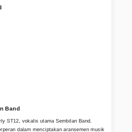
d
an Band
arly ST12, vokalis utama Sembilan Band.
g berperan dalam menciptakan aransemen musik