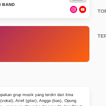
N BAND
TO
TE
akan grup musik yang terdiri dari lima
(vokal), Arief (gitar), Angga (bas), Opung