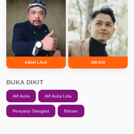
ABAH LALA
ABI KDI
BUKA DIKIT
Alif Aulia
Alif Aulia Lida
Penyanyi Dangdut
Biduan