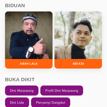
BIDUAN
ABAH LALA
ABI KDI
BUKA DIKIT
Dini Marpaung
Profil Dini Marpaung
Dini Lida
Penyanyi Dangdut