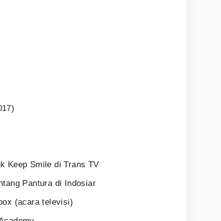
017)
uk Keep Smile di Trans TV
ntang Pantura di Indosiar
ox (acara televisi)
D'Academy