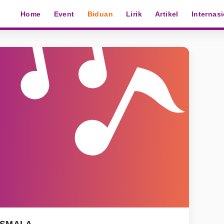
Home
Event
Biduan
Lirik
Artikel
Internas
OSMALA